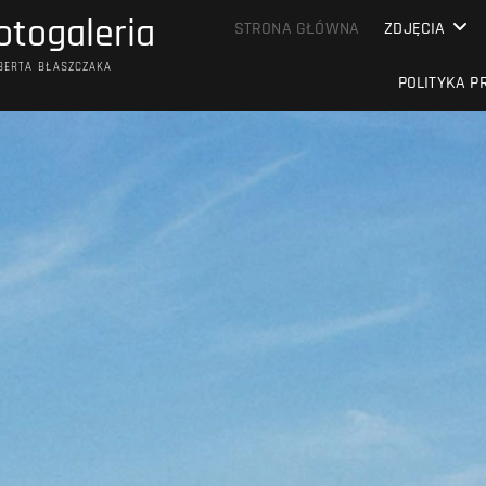
otogaleria
STRONA GŁÓWNA
ZDJĘCIA
OBERTA BŁASZCZAKA
POLITYKA P