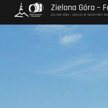
Przejdź
Zielona Góra – F
do
treści
ZIELONA GÓRA I OKOLICE W OBIEKTYWIE R